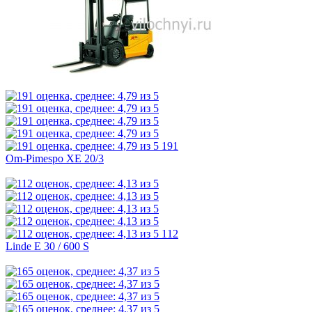
191
Om-Pimespo XE 20/3
112
Linde E 30 / 600 S