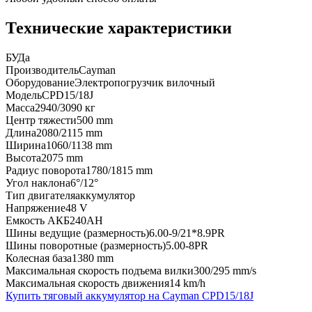
Технические характеристики
БУ
Да
Производитель
Cayman
Оборудование
Электропогрузчик вилочный
Модель
CPD15/18J
Масса
2940/3090 кг
Центр тяжести
500 mm
Длина
2080/2115 mm
Ширина
1060/1138 mm
Высота
2075 mm
Радиус поворота
1780/1815 mm
Угол наклона
6°/12°
Тип двигателя
аккумулятор
Напряжение
48 V
Емкость АКБ
240AH
Шины ведущие (размерность)
6.00-9/21*8.9PR
Шины поворотные (размерность)
5.00-8PR
Колесная база
1380 mm
Максимальная скорость подъема вилки
300/295 mm/s
Максимальная скорость движения
14 km/h
Купить тяговый аккумулятор на Cayman CPD15/18J