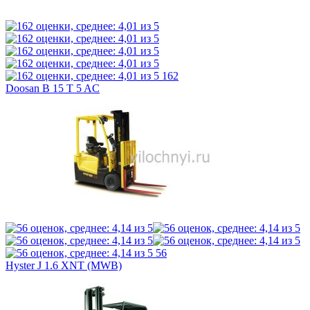
162
Doosan B 15 T 5 AC
56
Hyster J 1.6 XNT (MWB)