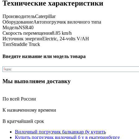
Технические характеристики
Производитель
Caterpillar
Оборудование
Автопогрузчик вилочного типа
Модель
NSR40
Скорость перемещения
8.85 km/h
Источник энергии
Electric, 24-volts V/AH
Тип
Straddle Truck
Введите название или модель товара
Мы выполняем доставку
По всей России
К назначенному времени
В кратчайший срок
Вилочный погрузчик балканкар бу купить
Купить погрузчик вилочный б у в екатеринбурге