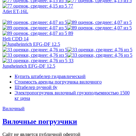
77
Atlet ET-16L
89
Heli CDD 14
33
Jungheinrich EFG-DF 12.5
Купить штабелер гидравлический
Стоимость аренды погрузчика вилочного
Штабелер ручной бу
Электропогрузчик вилочный грузоподъемностью 1500
кг цена
Вилочный
Вилочные погрузчики
Сайт не является публичной офертой