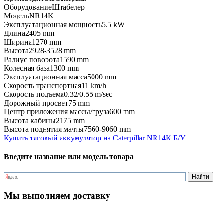
Оборудование
Штабелер
Модель
NR14K
Эксплуатационная мощность
5.5 kW
Длина
2405 mm
Ширина
1270 mm
Высота
2928-3528 mm
Радиус поворота
1590 mm
Колесная база
1300 mm
Эксплуатационная масса
5000 mm
Скорость транспортная
11 km/h
Скорость подъема
0.32/0.55 m/sec
Дорожный просвет
75 mm
Центр приложения массы/груза
600 mm
Высота кабины
2175 mm
Высота поднятия мачты
7560-9060 mm
Купить тяговый аккумулятор на Caterpillar NR14K Б/У
Введите название или модель товара
Мы выполняем доставку