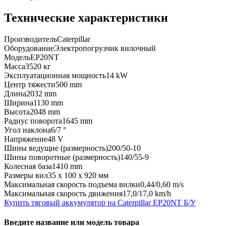
Технические характеристики
Производитель
Caterpillar
Оборудование
Электропогрузчик вилочный
Модель
EP20NT
Масса
3520 кг
Эксплуатационная мощность
14 kW
Центр тяжести
500 mm
Длина
2032 mm
Ширина
1130 mm
Высота
2048 mm
Радиус поворота
1645 mm
Угол наклона
6/7 °
Напряжение
48 V
Шины ведущие (размерность)
200/50-10
Шины поворотные (размерность)
140/55-9
Колесная база
1410 mm
Размеры вил
35 x 100 x 920 мм
Максимальная скорость подъема вилки
0,44/0,60 m/s
Максимальная скорость движения
17,0/17,0 km/h
Купить тяговый аккумулятор на Caterpillar EP20NT Б/У
Введите название или модель товара