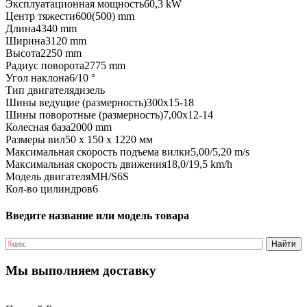
Эксплуатационная мощность
60,3 kW
Центр тяжести
600(500) mm
Длина
4340 mm
Ширина
3120 mm
Высота
2250 mm
Радиус поворота
2775 mm
Угол наклона
6/10 °
Тип двигателя
дизель
Шины ведущие (размерность)
300х15-18
Шины поворотные (размерность)
7,00х12-14
Колесная база
2000 mm
Размеры вил
50 x 150 x 1220 мм
Максимальная скорость подъема вилки
5,00/5,20 m/s
Максимальная скорость движения
18,0/19,5 km/h
Модель двигателя
MH/S6S
Кол-во цилиндров
6
Введите название или модель товара
Мы выполняем доставку