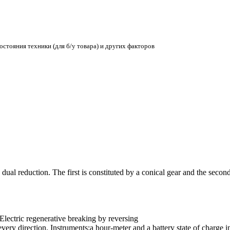
остояния техники (для б/у товара) и других факторов
dual reduction. The first is constituted by a conical gear and the secon
Electric regenerative breaking by reversing
every direction. Instruments:a hour-meter and a battery state of charge 