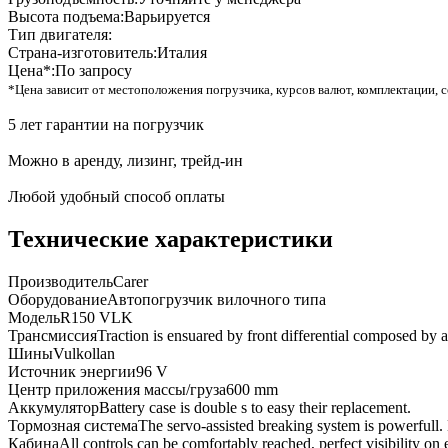
Высота подъема:
Варьируется
Тип двигателя:
Страна-изготовитель:
Италия
Цена*:
По запросу
*Цена зависит от местоположения погрузчика, курсов валют, комплектации, с
5 лет гарантии на погрузчик
Можно в аренду, лизинг, трейд-ин
Любой удобный способ оплаты
Технические характеристики
Производитель
Carer
Оборудование
Автопогрузчик вилочного типа
Модель
R150 VLK
Трансмиссия
Traction is ensuared by front differential composed by a 
Шины
Vulkollan
Источник энергии
96 V
Центр приложения массы/груза
600 mm
Аккумулятор
Battery case is double s to easy their replacement.
Тормозная система
The servo-assisted breaking system is powerfull. 
Кабина
All controls can be comfortably reached, perfect visibility on 