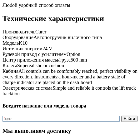
Любой удобный способ оплаты
Технические характеристики
Производитель
Carer
Оборудование
Автопогрузчик вилочного типа
Модель
K10
Источник энергии
24 V
Рулевой привод с усилителем
Option
Центр приложения массы/груза
500 mm
Колеса
Superealistic or cushion
Кабина
All controls can be comfortably reached, perfect visibility on
every direction. Instruments:a hour-meter and a battery state of
charge indicator are placed on the dash-board
Электрическая система
Simple and reliable it controls the lift truck
tracktion
Введите название или модель товара
Мы выполняем доставку