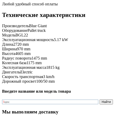
Любой удобный способ оплаты
Технические характеристики
Производитель
Blue Giant
Оборудование
Pallet truck
Модель
BGL22
Эксплуатационная мощность
5.17 kW
Длина
2720 mm
Ширина
970 mm
Высота
4605 mm
Радиус поворота
1475 mm
Колесная база
1175 mm
Эксплуатационная масса
1815 kg
Двигатель
Electric
Скорость транспортная
3 km/h
Дорожный просвет
100/50 mm
Введите название или модель товара
Мы выполняем доставку