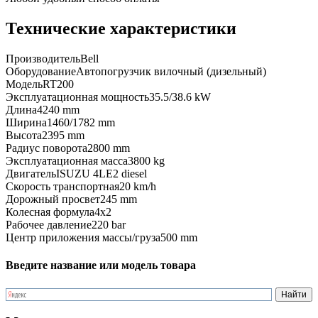
Технические характеристики
Производитель
Bell
Оборудование
Автопогрузчик вилочный (дизельный)
Модель
RT200
Эксплуатационная мощность
35.5/38.6 kW
Длина
4240 mm
Ширина
1460/1782 mm
Высота
2395 mm
Радиус поворота
2800 mm
Эксплуатационная масса
3800 kg
Двигатель
ISUZU 4LE2 diesel
Скорость транспортная
20 km/h
Дорожный просвет
245 mm
Колесная формула
4x2
Рабочее давление
220 bar
Центр приложения массы/груза
500 mm
Введите название или модель товара