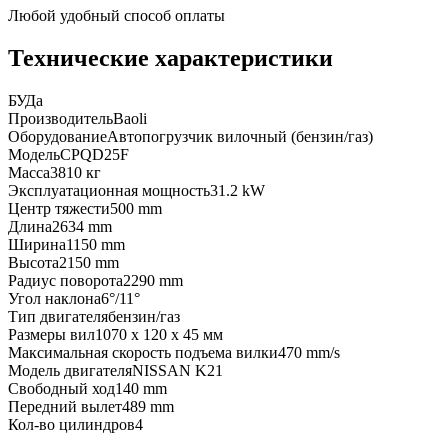
Любой удобный способ оплаты
Технические характеристики
БУ
Да
Производитель
Baoli
Оборудование
Автопогрузчик вилочный (бензин/газ)
Модель
CPQD25F
Масса
3810 кг
Эксплуатационная мощность
31.2 kW
Центр тяжести
500 mm
Длина
2634 mm
Ширина
1150 mm
Высота
2150 mm
Радиус поворота
2290 mm
Угол наклона
6°/11°
Тип двигателя
бензин/газ
Размеры вил
1070 x 120 x 45 мм
Максимальная скорость подъема вилки
470 mm/s
Модель двигателя
NISSAN K21
Свободный ход
140 mm
Передний вылет
489 mm
Кол-во цилиндров
4