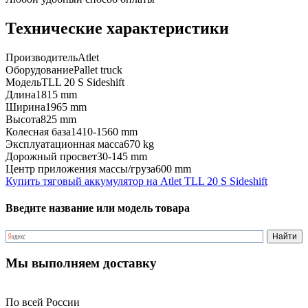
Технические характеристики
Производитель
Atlet
Оборудование
Pallet truck
Модель
TLL 20 S Sideshift
Длина
1815 mm
Ширина
1965 mm
Высота
825 mm
Колесная база
1410-1560 mm
Эксплуатационная масса
670 kg
Дорожный просвет
30-145 mm
Центр приложения массы/груза
600 mm
Купить тяговый аккумулятор на Atlet TLL 20 S Sideshift
Введите название или модель товара
Мы выполняем доставку
По всей России