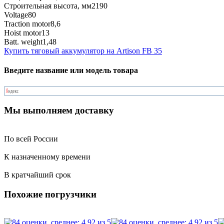
Строительная высота, мм
2190
Voltage
80
Traction motor
8,6
Hoist motor
13
Batt. weight
1,48
Купить тяговый аккумулятор на Artison FB 35
Введите название или модель товара
Мы выполняем доставку
По всей России
К назначенному времени
В кратчайший срок
Похожие погрузчики