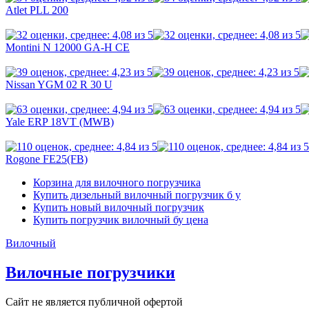
Atlet PLL 200
Montini N 12000 GA-H CE
Nissan YGM 02 R 30 U
Yale ERP 18VT (MWB)
Rogone FE25(FB)
Корзина для вилочного погрузчика
Купить дизельный вилочный погрузчик б у
Купить новый вилочный погрузчик
Купить погрузчик вилочный бу цена
Вилочный
Вилочные погрузчики
Сайт не является публичной офертой