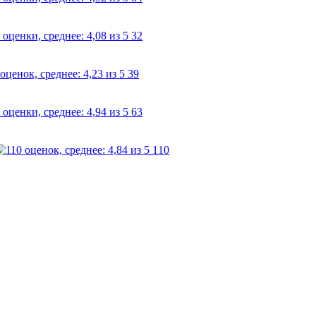
32
39
63
110