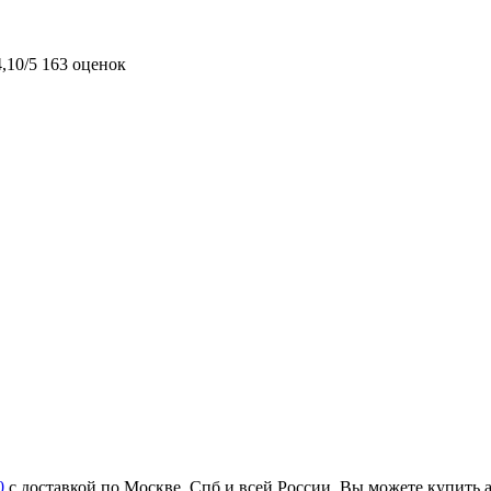
4,10/5
163 оценок
0
с доставкой по Москве, Спб и всей России. Вы можете купить