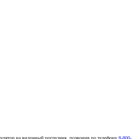
мулятор на вилочный погрузчик, позвонив по телефону
8-800-