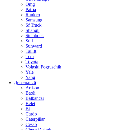
Omg
Patria
Raniero
Samsung
Sf Truck
Shangli
Steinbock
Still
Sunward
Tailift
Tcm
Toyota
Volgski Pogruschik
Yale
Yang
Дизельный
Artison
Baoli
Balkancar
Belet
Bt
Cardo
Caterpillar
Cesab
Chery Detank