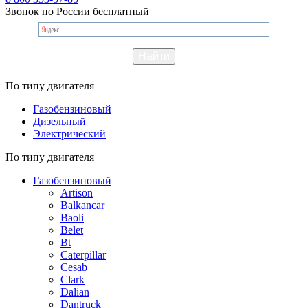
Звонок по России бесплатный
По типу двигателя
Газобензиновый
Дизельный
Электрический
По типу двигателя
Газобензиновый
Artison
Balkancar
Baoli
Belet
Bt
Caterpillar
Cesab
Clark
Dalian
Dantruck