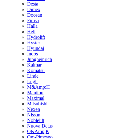
Desta
Dimex
Doosan
Fimsa
Halla
Heli
Hydrolift
Hyster
Hyundai
Indos
Jungheinrich
Kalmar
Komatsu
Linde
Lugli
M&Amp;H
Manitou
Maximal
Mitsubishi
Nexen
Nissan
Noblelift
Nuova Detas
O&Amp;K
Om-Pimespo