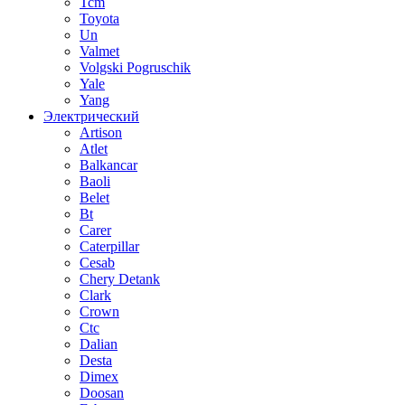
Tcm
Toyota
Un
Valmet
Volgski Pogruschik
Yale
Yang
Электрический
Artison
Atlet
Balkancar
Baoli
Belet
Bt
Carer
Caterpillar
Cesab
Chery Detank
Clark
Crown
Ctc
Dalian
Desta
Dimex
Doosan