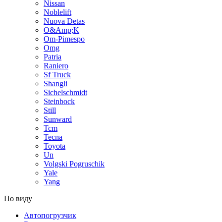
Nissan
Noblelift
Nuova Detas
O&Amp;K
Om-Pimespo
Omg
Patria
Raniero
Sf Truck
Shangli
Sichelschmidt
Steinbock
Still
Sunward
Tcm
Tecna
Toyota
Un
Volgski Pogruschik
Yale
Yang
По виду
Автопогрузчик