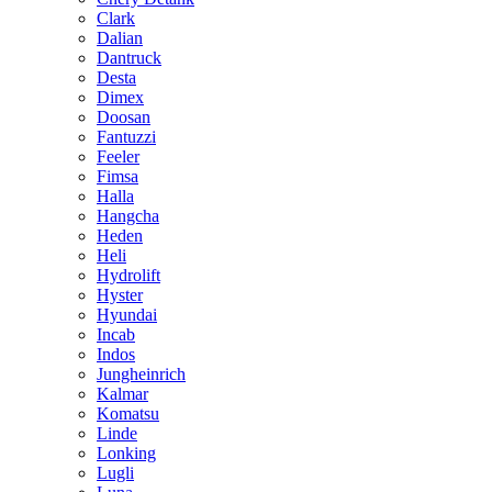
Clark
Dalian
Dantruck
Desta
Dimex
Doosan
Fantuzzi
Feeler
Fimsa
Halla
Hangcha
Heden
Heli
Hydrolift
Hyster
Hyundai
Incab
Indos
Jungheinrich
Kalmar
Komatsu
Linde
Lonking
Lugli