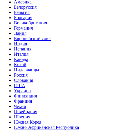
Америка
Белоруссия
Бельгия
Болгария
Великобритания
Германия
Дания
Европейский союз
Индия
Испания
Италия
Канада
Китай
Нидерланды
Россия
Словакия
США
Украина
Финляндия
Франция
Чехия
Швейцария
Швеция
Южная Корея
Южно-Африканская Республика