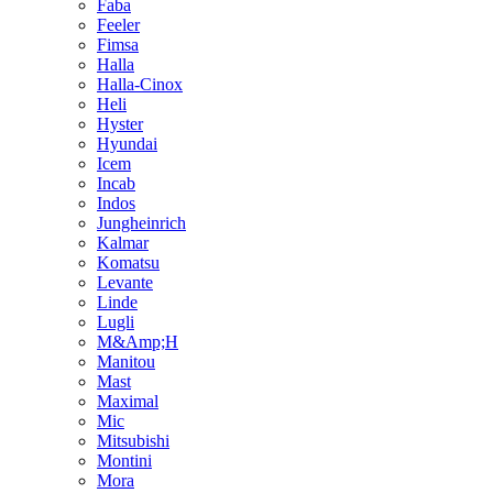
Faba
Feeler
Fimsa
Halla
Halla-Cinox
Heli
Hyster
Hyundai
Icem
Incab
Indos
Jungheinrich
Kalmar
Komatsu
Levante
Linde
Lugli
M&Amp;H
Manitou
Mast
Maximal
Mic
Mitsubishi
Montini
Mora