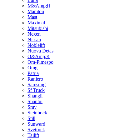
Luna
M&Amp;H
Manitou
Mast
Maximal
Mitsubishi
Nexen
Nissan
Noblelift
Nuova Detas
O&Amp;K
Om-Pimespo
Omg
Patria
Raniero
Samsung
Sf Truck
Shangli
Shantui
Smv
Steinbock
Still
Sunward
Svetruck
Tailift