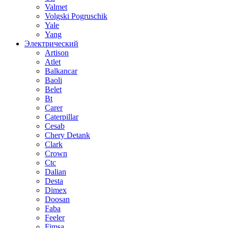
Valmet
Volgski Pogruschik
Yale
Yang
Электрический
Artison
Atlet
Balkancar
Baoli
Belet
Bt
Carer
Caterpillar
Cesab
Chery Detank
Clark
Crown
Ctc
Dalian
Desta
Dimex
Doosan
Faba
Feeler
Fimsa