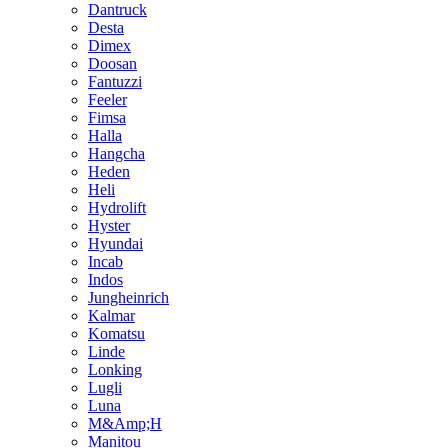
Dantruck
Desta
Dimex
Doosan
Fantuzzi
Feeler
Fimsa
Halla
Hangcha
Heden
Heli
Hydrolift
Hyster
Hyundai
Incab
Indos
Jungheinrich
Kalmar
Komatsu
Linde
Lonking
Lugli
Luna
M&Amp;H
Manitou