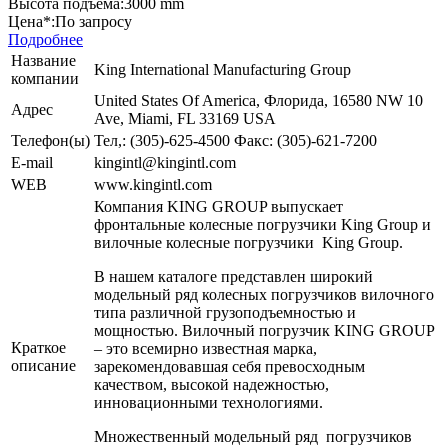
Высота подъема:
3000 mm
Цена*:
По запросу
Подробнее
Название
King International Manufacturing Group
компании
United States Of America, Флорида, 16580 NW 10
Адрес
Ave, Miami, FL 33169 USA
Телефон(ы)
Тел,: (305)-625-4500 Факс: (305)-621-7200
E-mail
kingintl@kingintl.com
WEB
www.kingintl.com
Компания KING GROUP выпускает
фронтальные колесные погрузчики King Group и
вилочные колесные погрузчики King Group.
В нашем каталоге представлен широкий
модельный ряд колесных погрузчиков вилочного
типа различной грузоподъемностью и
мощностью. Вилочный погрузчик KING GROUP
Краткое
– это всемирно известная марка,
описание
зарекомендовавшая себя превосходным
качеством, высокой надежностью,
инновационными технологиями.
Множественный модельный ряд погрузчиков