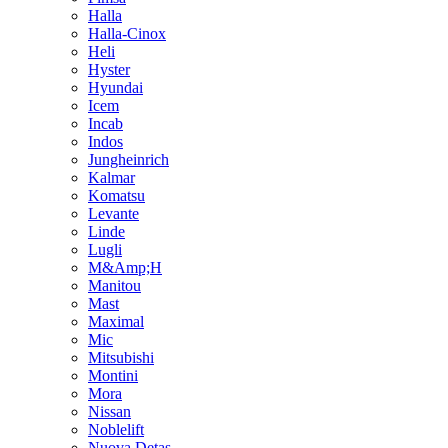
Halla
Halla-Cinox
Heli
Hyster
Hyundai
Icem
Incab
Indos
Jungheinrich
Kalmar
Komatsu
Levante
Linde
Lugli
M&Amp;H
Manitou
Mast
Maximal
Mic
Mitsubishi
Montini
Mora
Nissan
Noblelift
Nuova Detas