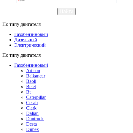
По типу двигателя
Газобензиновый
Дизельный
Электрический
По типу двигателя
Газобензиновый
Artison
Balkancar
Baoli
Belet
Bt
Caterpillar
Cesab
Clark
Dalian
Dantruck
Desta
Dimex