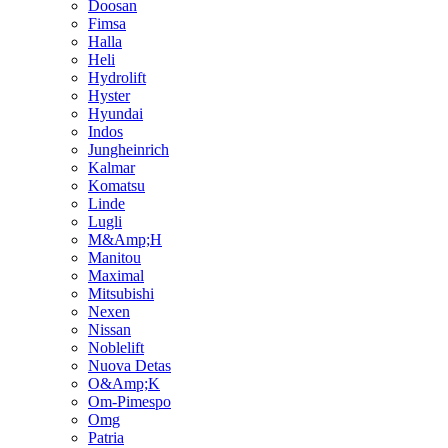
Doosan
Fimsa
Halla
Heli
Hydrolift
Hyster
Hyundai
Indos
Jungheinrich
Kalmar
Komatsu
Linde
Lugli
M&Amp;H
Manitou
Maximal
Mitsubishi
Nexen
Nissan
Noblelift
Nuova Detas
O&Amp;K
Om-Pimespo
Omg
Patria