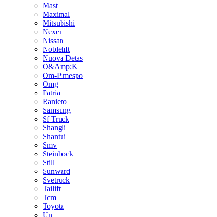
Mast
Maximal
Mitsubishi
Nexen
Nissan
Noblelift
Nuova Detas
O&Amp;K
Om-Pimespo
Omg
Patria
Raniero
Samsung
Sf Truck
Shangli
Shantui
Smv
Steinbock
Still
Sunward
Svetruck
Tailift
Tcm
Toyota
Un