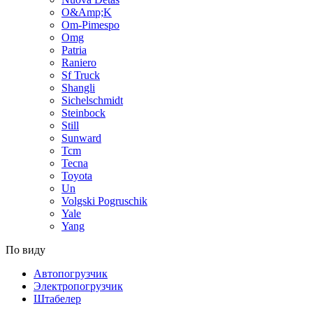
O&Amp;K
Om-Pimespo
Omg
Patria
Raniero
Sf Truck
Shangli
Sichelschmidt
Steinbock
Still
Sunward
Tcm
Tecna
Toyota
Un
Volgski Pogruschik
Yale
Yang
По виду
Автопогрузчик
Электропогрузчик
Штабелер