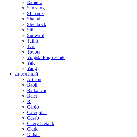
Raniero
Samsung
Sf Truck
Shangli
Steinbock
Still
Sunward
Tailift
Tcm
Toyota
Volgski Pogruschik
Yale
Yang
Дизельный
Artison
Baoli
Balkancar
Belet
Bt
Cardo
Caterpillar
Cesab
Chery Detank
Clark
Dalian