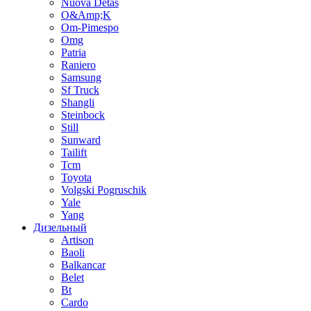
Nuova Detas
O&Amp;K
Om-Pimespo
Omg
Patria
Raniero
Samsung
Sf Truck
Shangli
Steinbock
Still
Sunward
Tailift
Tcm
Toyota
Volgski Pogruschik
Yale
Yang
Дизельный
Artison
Baoli
Balkancar
Belet
Bt
Cardo