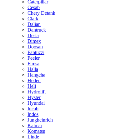
Caterpillar
Cesab
Chery Detank
Clark
Dalian
Dantruck
Desta
Dimex
Doosan
Fantuzzi
Feeler
Fimsa
Halla
Hangcha
Heden
Heli
Hydrolift
Hyster
Hyundai
Incab
Indos
Jungheinrich
Kalmar
Komatsu
Linde