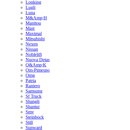
Lonking
Lugli
Luna
M&Amp;H
Manitou
Mast
Maximal
Mitsubishi
Nexen
Nissan
Noblelift
Nuova Detas
O&Amp;K
Om-Pimespo
Omg
Patria
Raniero
Samsung
Sf Truck
Shangli
Shantui
Smv
Steinbock
Still
Sunward