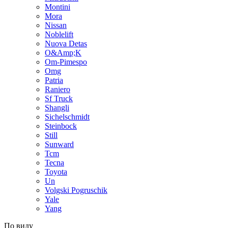
Montini
Mora
Nissan
Noblelift
Nuova Detas
O&Amp;K
Om-Pimespo
Omg
Patria
Raniero
Sf Truck
Shangli
Sichelschmidt
Steinbock
Still
Sunward
Tcm
Tecna
Toyota
Un
Volgski Pogruschik
Yale
Yang
По виду