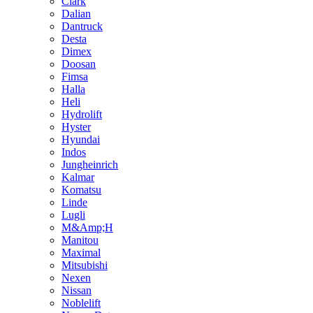
Clark
Dalian
Dantruck
Desta
Dimex
Doosan
Fimsa
Halla
Heli
Hydrolift
Hyster
Hyundai
Indos
Jungheinrich
Kalmar
Komatsu
Linde
Lugli
M&Amp;H
Manitou
Maximal
Mitsubishi
Nexen
Nissan
Noblelift