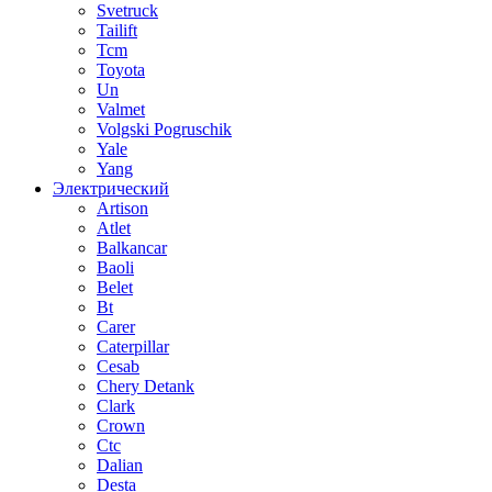
Svetruck
Tailift
Tcm
Toyota
Un
Valmet
Volgski Pogruschik
Yale
Yang
Электрический
Artison
Atlet
Balkancar
Baoli
Belet
Bt
Carer
Caterpillar
Cesab
Chery Detank
Clark
Crown
Ctc
Dalian
Desta