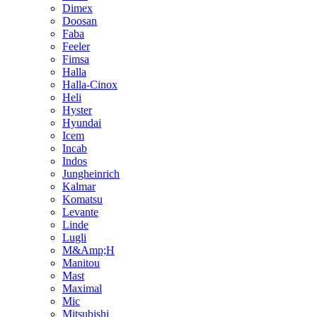
Dimex
Doosan
Faba
Feeler
Fimsa
Halla
Halla-Cinox
Heli
Hyster
Hyundai
Icem
Incab
Indos
Jungheinrich
Kalmar
Komatsu
Levante
Linde
Lugli
M&Amp;H
Manitou
Mast
Maximal
Mic
Mitsubishi