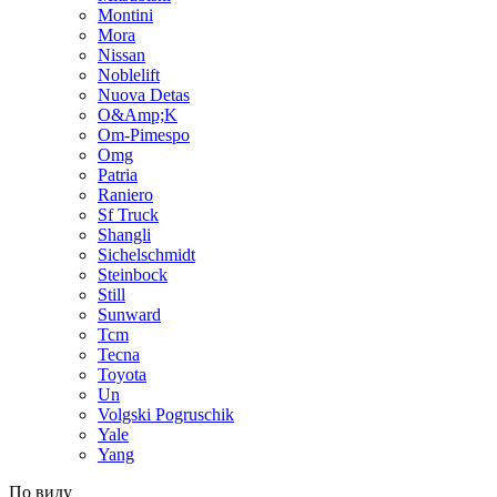
Montini
Mora
Nissan
Noblelift
Nuova Detas
O&Amp;K
Om-Pimespo
Omg
Patria
Raniero
Sf Truck
Shangli
Sichelschmidt
Steinbock
Still
Sunward
Tcm
Tecna
Toyota
Un
Volgski Pogruschik
Yale
Yang
По виду