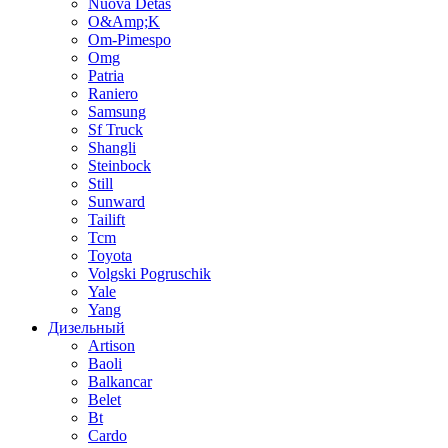
Nuova Detas
O&Amp;K
Om-Pimespo
Omg
Patria
Raniero
Samsung
Sf Truck
Shangli
Steinbock
Still
Sunward
Tailift
Tcm
Toyota
Volgski Pogruschik
Yale
Yang
Дизельный
Artison
Baoli
Balkancar
Belet
Bt
Cardo