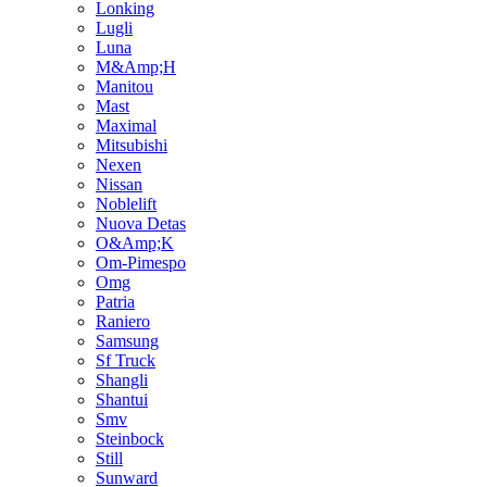
Lonking
Lugli
Luna
M&Amp;H
Manitou
Mast
Maximal
Mitsubishi
Nexen
Nissan
Noblelift
Nuova Detas
O&Amp;K
Om-Pimespo
Omg
Patria
Raniero
Samsung
Sf Truck
Shangli
Shantui
Smv
Steinbock
Still
Sunward