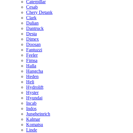
Caterpillar
Cesab
Chery Detank
Clark
Dalian
Dantruck
Desta
Dimex
Doosan
Fantuzzi
Feeler
Fimsa
Halla
Hangcha
Heden
Heli
Hydrolift
Hyster
Hyundai
Incab
Indos
Jungheinrich
Kalmar
Komatsu
Linde