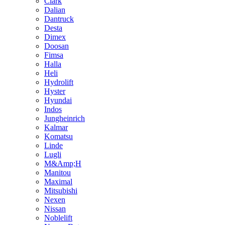
Clark
Dalian
Dantruck
Desta
Dimex
Doosan
Fimsa
Halla
Heli
Hydrolift
Hyster
Hyundai
Indos
Jungheinrich
Kalmar
Komatsu
Linde
Lugli
M&Amp;H
Manitou
Maximal
Mitsubishi
Nexen
Nissan
Noblelift