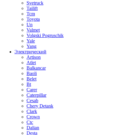
Svetruck
Tailift
Tcm
Toyota
Un
Valmet
Volgski Pogruschik
Yale
Yang
Электрический
Artison
Atlet
Balkancar
Baoli
Belet
Bt
Carer
Caterpillar
Cesab
Chery Detank
Clark
Crown
Ctc
Dalian
Desta