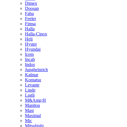
Dimex
Doosan
Faba
Feeler
Fimsa
Halla
Halla-Cinox
Heli
Hyster
Hyundai
Icem
Incab
Indos
Jungheinrich
Kalmar
Komatsu
Levante
Linde
Lugli
M&Amp;H
Manitou
Mast
Maximal
Mic
Mitsubishi